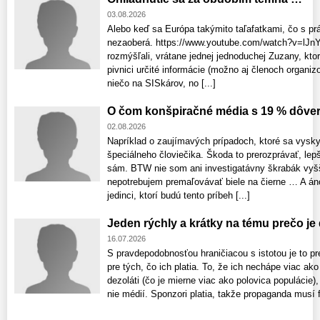
03.08.2026
Alebo keď sa Európa takýmito taľafatkami, čo s pr
nezaoberá. https://www.youtube.com/watch?v=lJn
rozmýšľali, vrátane jednej jednoduchej Zuzany, ktor
pivnici určité informácie (možno aj členoch organizo
niečo na SISkárov, no [...]
O čom konšpiračné média s 19 % dôve
02.08.2026
Napríklad o zaujímavých prípadoch, ktoré sa vyskyt
špeciálneho človiečika. Škoda to prerozprávať, lepš
sám. BTW nie som ani investigatávny škrabák vyš
nepotrebujem premaľovávať biele na čierne … A áno
jedinci, ktorí budú tento príbeh [...]
Jeden rýchly a krátky na tému prečo je
16.07.2026
S pravdepodobnosťou hraničiacou s istotou je to pr
pre tých, čo ich platia. To, že ich nechápe viac ako
dezoláti (čo je mierne viac ako polovica populácie)
nie médií. Sponzori platia, takže propaganda musí f