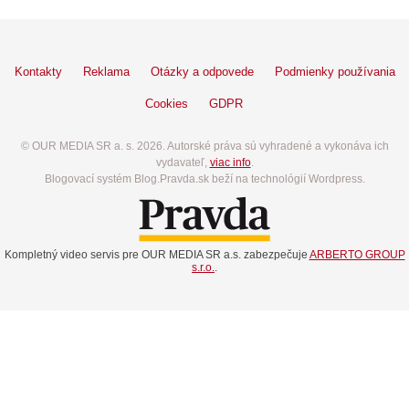
Kontakty
Reklama
Otázky a odpovede
Podmienky používania
Cookies
GDPR
© OUR MEDIA SR a. s. 2026. Autorské práva sú vyhradené a vykonáva ich
vydavateľ,
viac info
.
Blogovací systém Blog.Pravda.sk beží na technológií Wordpress.
Kompletný video servis pre OUR MEDIA SR a.s. zabezpečuje
ARBERTO GROUP
s.r.o.
.