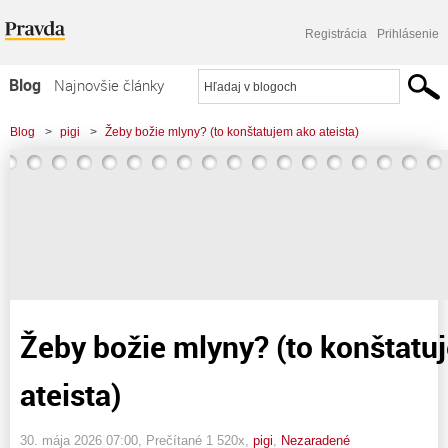
Registrácia
Prihlásenie
Blog
Najnovšie články
Najčítanejšie články
Blog
>
pigi
>
Žeby božie mlyny? (to konštatujem ako ateista)
Najkomentovanejšie články
Zoznam blogov
Komerčné blogy
Žeby božie mlyny? (to konštatu
ateista)
30. mája 2026 07:00
, Prečítané 1 520x,
pigi
,
Nezaradené