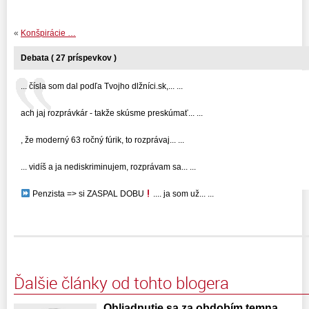
«
Konšpirácie …
Debata ( 27 príspevkov )
... čísla som dal podľa Tvojho dlžníci.sk,... ...
ach jaj rozprávkár - takže skúsme preskúmať... ...
, že moderný 63 ročný fúrik, to rozprávaj... ...
... vidíš a ja nediskriminujem, rozprávam sa... ...
Penzista => si ZASPAL DOBU
.... ja som už... ...
Ďalšie články od tohto blogera
Ohliadnutie sa za obdobím temna …