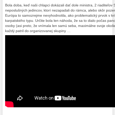
Bola doba, keď naši chlapci dokázali dať dole ministra, 2 riaditeľov 
neposlušných jedincov, ktorí nezapadali do rámca, alebo skôr pozer
Európa to samozrejme nevyhodnotila, ako problematický prvok v krí
karpatského typu. Určite bola len náhoda, že sa to dialo počas pano
osoby (asi preto, že vnímala len samú seba, maximálne svoje okolie
každý patril do organizovanej skupiny …