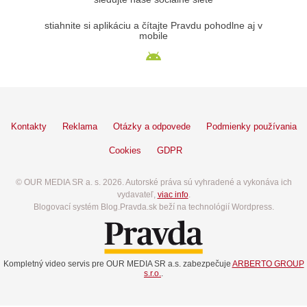
stiahnite si aplikáciu a čítajte Pravdu pohodlne aj v
mobile
Kontakty
Reklama
Otázky a odpovede
Podmienky používania
Cookies
GDPR
© OUR MEDIA SR a. s. 2026. Autorské práva sú vyhradené a vykonáva ich
vydavateľ,
viac info
.
Blogovací systém Blog.Pravda.sk beží na technológií Wordpress.
Kompletný video servis pre OUR MEDIA SR a.s. zabezpečuje
ARBERTO GROUP
s.r.o.
.