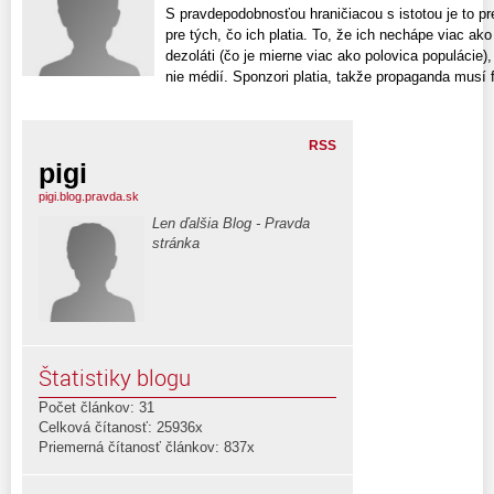
S pravdepodobnosťou hraničiacou s istotou je to pr
pre tých, čo ich platia. To, že ich nechápe viac ako
dezoláti (čo je mierne viac ako polovica populácie)
nie médií. Sponzori platia, takže propaganda musí f
RSS
pigi
pigi.blog.pravda.sk
Len ďalšia Blog - Pravda
stránka
Štatistiky blogu
Počet článkov: 31
Celková čítanosť: 25936x
Priemerná čítanosť článkov: 837x