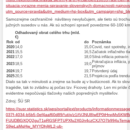
situacia-vyrazne-menia-spravanie-slovenskych-domacnosti-najnovs
utm_source=pravda&utm_medium=hp-box&utm_campaign=shp_ble
Samozrejme cezhraničné návštevy nevylučujem, ale tieto sú troch
južných susedov u nás. Ak sú schopní spraviť povedzme 60-100 km výl
Odhadovaný obrat celého trhu (mld.
€)
Rok
od
do
Poznámka
2020
14,0
15,0
Covid, rast spotreby, i
2021
15,5
16,5
Začiatok inflačného tl
2022
17,0
18,0
Silná inflácia potravín
Pokračujúca inflácia, 
2023
18,5
19,0
príjmov
2024
19,7
19,7
Potvrdený údaj
2025
20,5
21,5
Projekcia podľa trendu
Dialo sa tak v minulosti a zrejme sa bude aj v budúcnosti. Ak to slov
tragédie, tak to zvládnu aj počas tzv. Ficovej drahoty. Len mi príde
evidentne nepočúvajú tlačovky našich popredných mysliteľov.
Zdroj: ŠÚ SR
https://susr.statistics.sk/wps/portal/ext/products/informationmessa
037f-4034-b5b5-0ef4aaf60d89/!ut/p/z1/tVJNU8IwEP0tHnpMs5KW
FUUDBGXQQ2guT1pRGSFPTUPXfu2X0Jn4czCXJ7O7b994uTemap
S9jeLaMqHw_MYYDhjML2-ub-