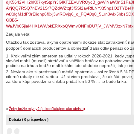
djK5642VIH2hK07xytStpYrJGlKTZEVUVROycB_gwViNaW0nS1Fa0
AYjQQ7RSQ7nEV21Sr7QZdWZtqf3f5SI2avRfLNYXt5hp1O2TYBeH
wtXdgM1dP0rEliqnp6f0xj3wlROvjq6_o_FQA0q0_5Lrn3wIx5hbsSD
GBB5-
WaJVb05jiaI4HX1WWpkERXxbQWmvONFnDU7jV_JWMV9zxN7bfxmd
Zaujala veta:
Otázkou tak zostáva, akými opatreniami dokáže štát zatraktívniť 
podporiť domácich producentov a obmedziť ďalší odliv peňazí do za
Krok veľmi zlým smerom sa udial v rokoch 2020-2021, kedy „tupé“
slováci mohli (museli) stretávať u väčších hráčov na potravinovom tr
podielu na trhu a keďže malí lokálni toto obdobie neprežili, tak je im 
Neviem ako si predstavujú médiá opatrenia – asi znížená 5 % DP
ciferné rabaty nie sú raritou. Už si viem predstaviť, že ak štát povi
za ktorú kúpi povedzme chleba pridať len 50 % … to bude kriku.
«
Žeby božie mlyny? (to konštatujem ako ateista)
Debata ( 0 príspevkov )