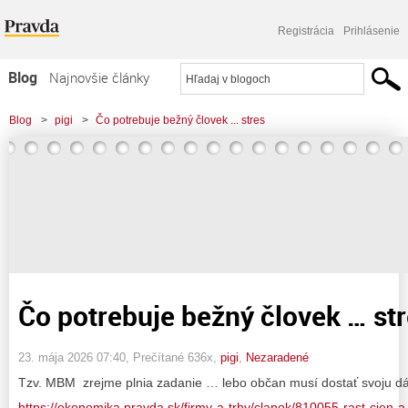
Registrácia
Prihlásenie
Blog
Najnovšie články
Najčítanejšie články
Blog
>
pigi
>
Čo potrebuje bežný človek ... stres
Najkomentovanejšie články
Zoznam blogov
Komerčné blogy
Čo potrebuje bežný človek … st
23. mája 2026 07:40
, Prečítané 636x,
pigi
,
Nezaradené
Tzv. MBM zrejme plnia zadanie … lebo občan musí dostať svoju dá
https://ekonomika.pravda.sk/firmy-a-trhy/clanok/810055-rast-cien-