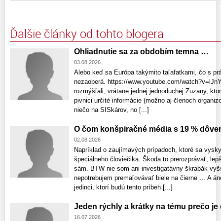
Ďalšie články od tohto blogera
Ohliadnutie sa za obdobím temna …
03.08.2026
Alebo keď sa Európa takýmito taľafatkami, čo s pr
nezaoberá. https://www.youtube.com/watch?v=lJn
rozmýšľali, vrátane jednej jednoduchej Zuzany, ktor
pivnici určité informácie (možno aj členoch organizo
niečo na SISkárov, no [...]
O čom konšpiračné média s 19 % dôve
02.08.2026
Napríklad o zaujímavých prípadoch, ktoré sa vyskyt
špeciálneho človiečika. Škoda to prerozprávať, lepš
sám. BTW nie som ani investigatávny škrabák vyš
nepotrebujem premaľovávať biele na čierne … A áno
jedinci, ktorí budú tento príbeh [...]
Jeden rýchly a krátky na tému prečo je
16.07.2026